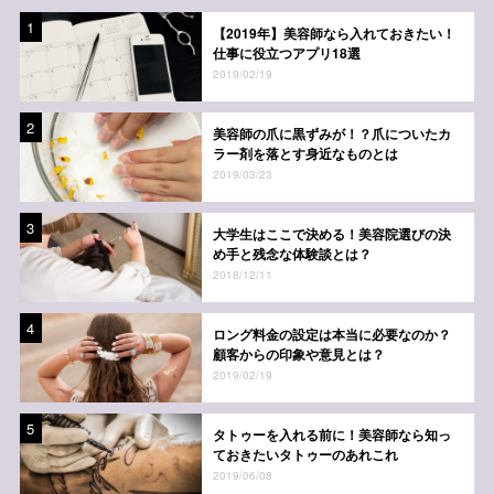
1
【2019年】美容師なら入れておきたい！
仕事に役立つアプリ18選
2019/02/19
2
美容師の爪に黒ずみが！？爪についたカ
ラー剤を落とす身近なものとは
2019/03/23
3
大学生はここで決める！美容院選びの決
め手と残念な体験談とは？
2018/12/11
4
ロング料金の設定は本当に必要なのか？
顧客からの印象や意見とは？
2019/02/19
5
タトゥーを入れる前に！美容師なら知っ
ておきたいタトゥーのあれこれ
2019/06/08