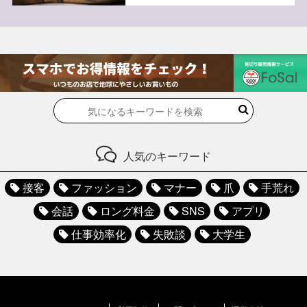
人気のキーワード
接客
ファッション
マナー
爪
手荒れ
会話
ロング料金
SNS
アプリ
仕事効率化
失敗談
大学生