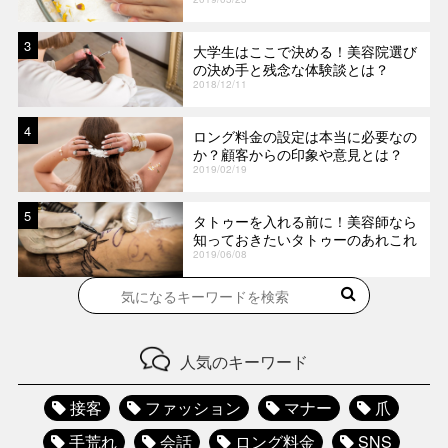
3
大学生はここで決める！美容院選び
の決め手と残念な体験談とは？
2018/12/11
4
ロング料金の設定は本当に必要なの
か？顧客からの印象や意見とは？
2019/02/19
5
タトゥーを入れる前に！美容師なら
知っておきたいタトゥーのあれこれ
2019/06/08
人気のキーワード
接客
ファッション
マナー
爪
手荒れ
会話
ロング料金
SNS