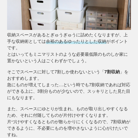
収納スペースがあるとぎゅうぎゅうに詰めたくなりますが、上
手な収納術としては
余裕のあるゆったりとした収納
がポイント
です。
とはいってもミニマリストのような必要最低限のものしか家に
置かないという人はごくわずかでしょう。
そこでスペースに対して7割しか使わないという「
7割収納
」を
おすすめします。
急にものが増えてしまった…という時でも7割収納であれば対応
ができる上に、3割分ものが少ないので、スッキリとした見た目
にもなります。
また、スペースにゆとりが生まれ、ものが取り出しやすくなる
ため、それに付随してものが片付けやすくなります。
片づけやすくなるとものが散らかりにくくなるので、7割収納が
できるように、不必要にものを増やさないように心がけたいで
すね。