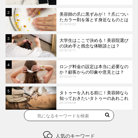
2
美容師の爪に黒ずみが！？爪につい
たカラー剤を落とす身近なものとは
2019/03/23
3
大学生はここで決める！美容院選び
の決め手と残念な体験談とは？
2018/12/11
4
ロング料金の設定は本当に必要なの
か？顧客からの印象や意見とは？
2019/02/19
5
タトゥーを入れる前に！美容師なら
知っておきたいタトゥーのあれこれ
2019/06/08
人気のキーワード